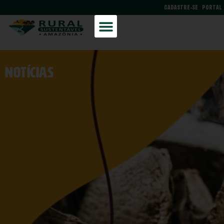
CADASTRE-SE
PORTAL
NOtícias