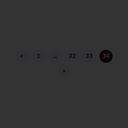
<
1
…
32
33
34
>