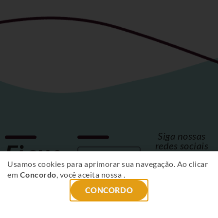
Siga nossas
Fique
redes sociais
Usamos cookies para aprimorar sua navegação. Ao clicar
por
em
Concordo
, você aceita nossa
.
CONCORDO
dentro