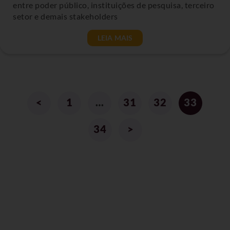
entre poder público, instituições de pesquisa, terceiro
setor e demais stakeholders
LEIA MAIS
<
1
…
31
32
33
34
>