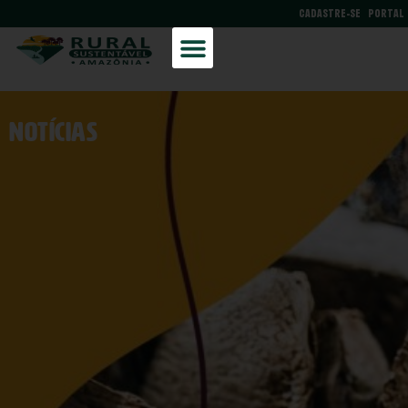
CADASTRE-SE
PORTAL
NOtícias