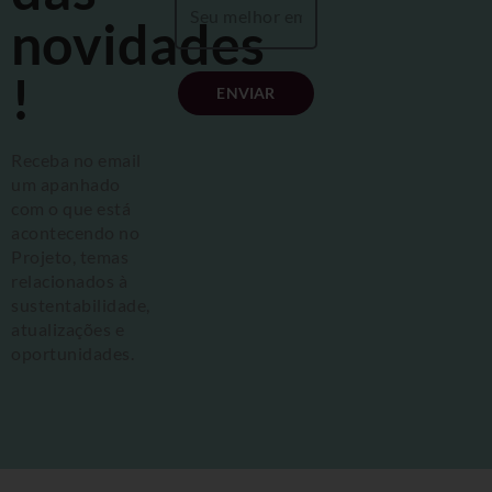
novidades
!
ENVIAR
Receba no email
um apanhado
com o que está
acontecendo no
Projeto, temas
relacionados à
sustentabilidade,
atualizações e
oportunidades.