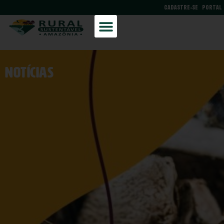
CADASTRE-SE
PORTAL
NOtícias