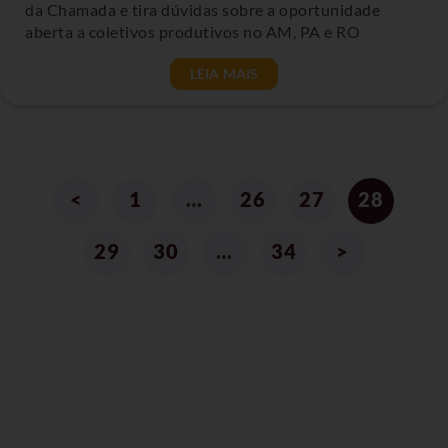
da Chamada e tira dúvidas sobre a oportunidade
aberta a coletivos produtivos no AM, PA e RO
LEIA MAIS
<
1
…
26
27
28
29
30
…
34
>