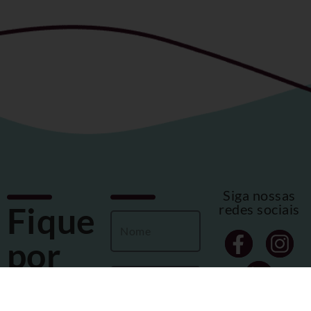
Siga nossas
Fique
redes sociais
por
dentro