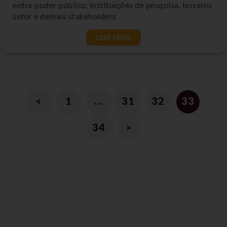
entre poder público, instituições de pesquisa, terceiro
setor e demais stakeholders
LEIA MAIS
<
1
…
31
32
33
34
>