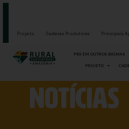
PORTAL
CADASTRE-
SE
Projeto
Cadeias Produtivas
Principais 
PRS EM OUTROS BIOMAS
PROJETO
CADE
NOtícias