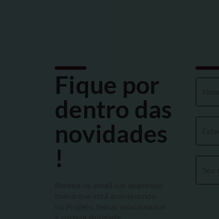
Fique por
dentro das
novidades
!
Receba no email um apanhado
com o que está acontecendo
no Projeto, temas relacionados
à sustentabilidade,