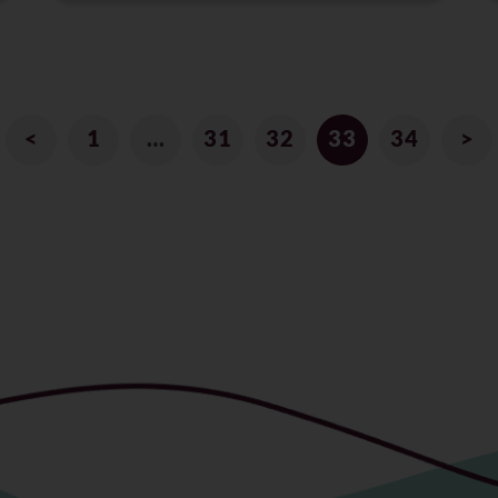
<
1
…
31
32
33
34
>