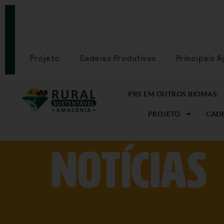
PORTAL
CADASTRE-
SE
Projeto
Cadeias Produtivas
Principais 
PRS EM OUTROS BIOMAS
PROJETO
CADE
NOtícias