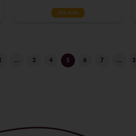
LEIA MAIS
1
…
3
4
5
6
7
…
3