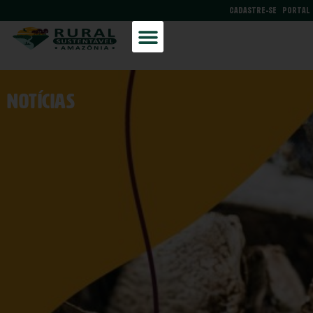
CADASTRE-SE
PORTAL
NOtícias