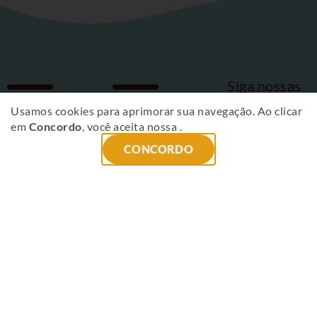
Siga nossas
Fique
redes sociais
Usamos cookies para aprimorar sua navegação. Ao clicar
em
Concordo
, você aceita nossa
.
por
CONCORDO
dentro
das
novidades
!
ENVIAR