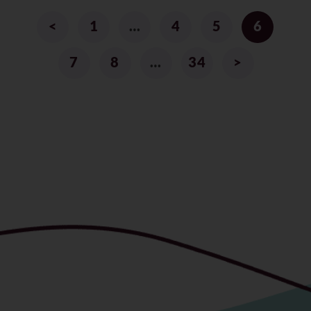
<
1
…
4
5
6
7
8
…
34
>