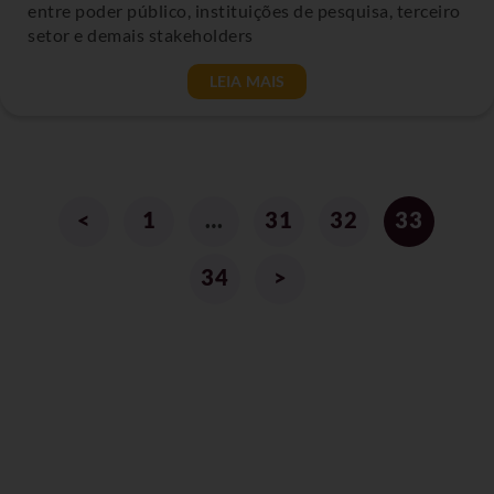
entre poder público, instituições de pesquisa, terceiro
setor e demais stakeholders
LEIA MAIS
<
1
…
31
32
33
34
>