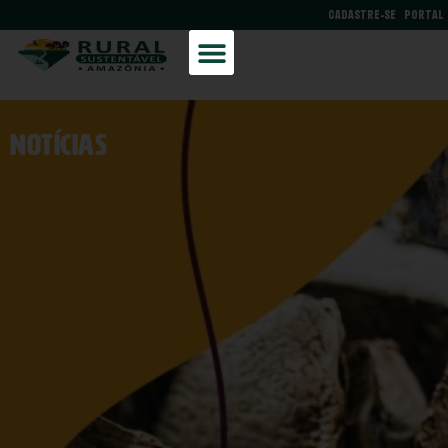
CADASTRE-SE
PORTAL
NOtícias