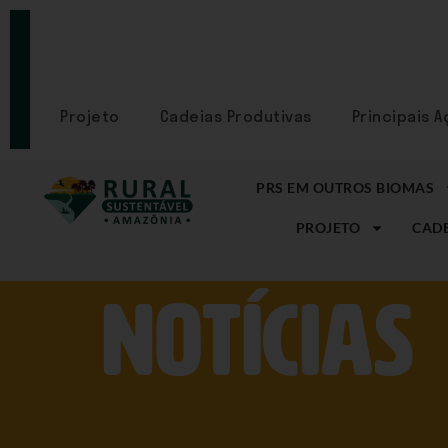
PORTAL
CADASTRE-
SE
Projeto
Cadeias Produtivas
Principais 
PRS EM OUTROS BIOMAS
PROJETO
CADE
NOtícias