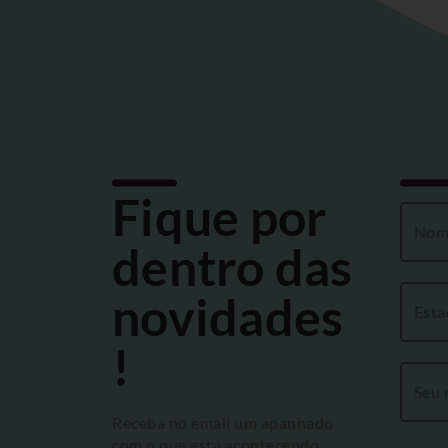
Fique por
dentro das
novidades
!
Receba no email um apanhado
com o que está acontecendo