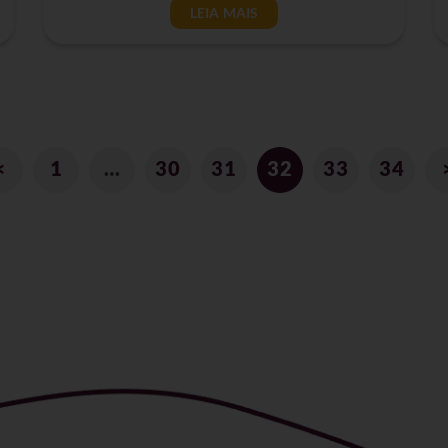
LEIA MAIS
<
1
…
30
31
32
33
34