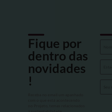
Fique por
dentro das
novidades
!
Receba no email um apanhado
com o que está acontecendo
no Projeto, temas relacionados
à sustentabilidade,