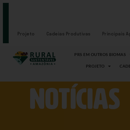
PORTAL
CADASTRE-
SE
Projeto
Cadeias Produtivas
Principais 
PRS EM OUTROS BIOMAS
PROJETO
CADE
NOtícias