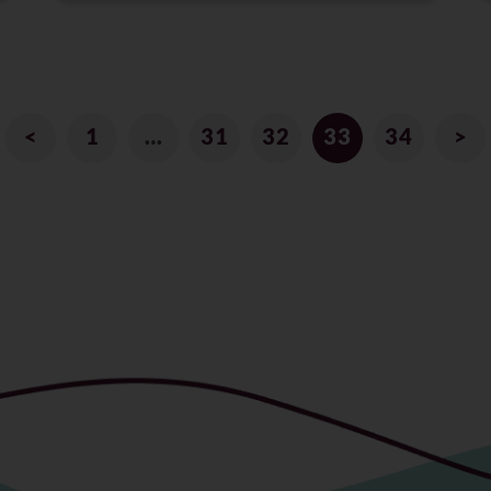
<
1
…
31
32
33
34
>