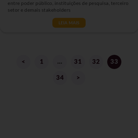
entre poder público, instituições de pesquisa, terceiro
setor e demais stakeholders
LEIA MAIS
<
1
…
31
32
33
34
>