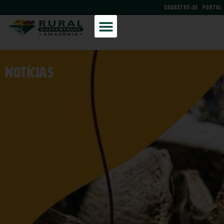
CADASTRE-SE
PORTAL
NOtícias