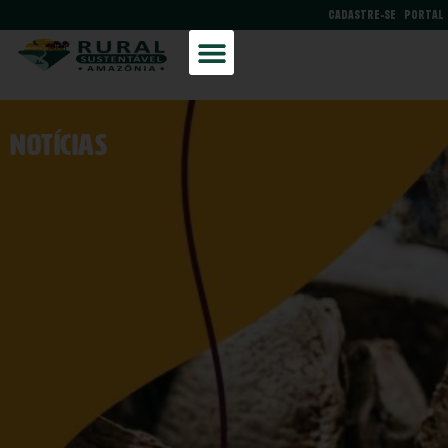
CADASTRE-SE
PORTAL
NOtícias