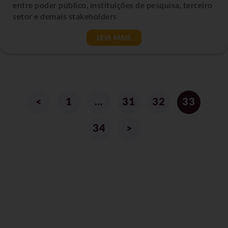
entre poder público, instituições de pesquisa, terceiro
setor e demais stakeholders
LEIA MAIS
<
1
…
31
32
33
34
>