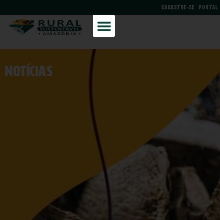
CADASTRE-SE
PORTAL
NOtícias