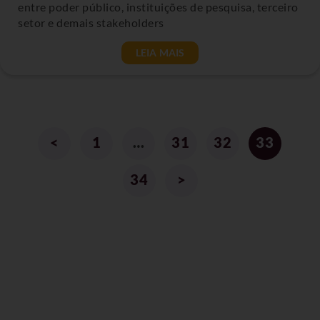
entre poder público, instituições de pesquisa, terceiro
setor e demais stakeholders
LEIA MAIS
<
1
…
31
32
33
34
>