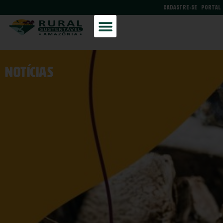
CADASTRE-SE
PORTAL
NOtícias