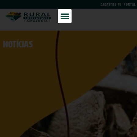
CADASTRE-SE
PORTAL
NOtícias