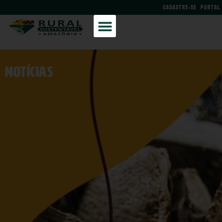
CADASTRE-SE
PORTAL
NOtícias