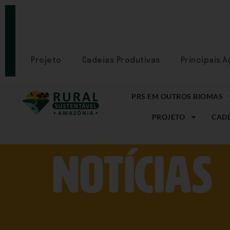
PORTAL
CADASTRE-
SE
Projeto
Cadeias Produtivas
Principais 
PRS EM OUTROS BIOMAS
PROJETO
CADE
NOtícias