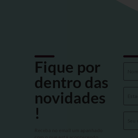
Fique por
dentro das
novidades
!
Receba no email um apanhado
com o que está acontecendo