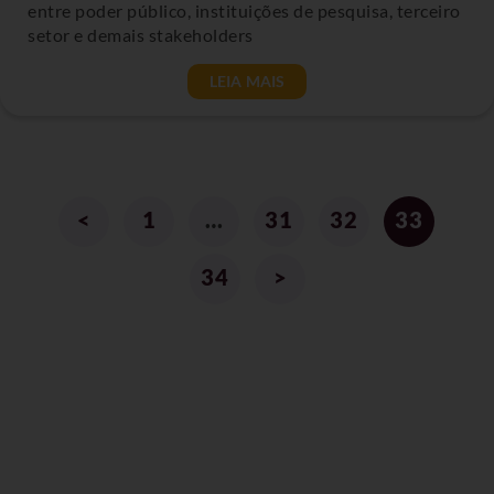
entre poder público, instituições de pesquisa, terceiro
setor e demais stakeholders
LEIA MAIS
<
1
…
31
32
33
34
>