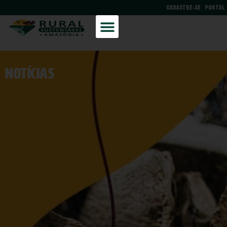
CADASTRE-SE
PORTAL
NOtícias