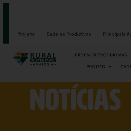
PORTAL
CADASTRE-
SE
Projeto
Cadeias Produtivas
Principais 
PRS EM OUTROS BIOMAS
PROJETO
CADE
NOtícias