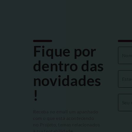
Fique por
dentro das
novidades
!
Receba no email um apanhado
com o que está acontecendo
no Projeto, temas relacionados
à sustentabilidade,