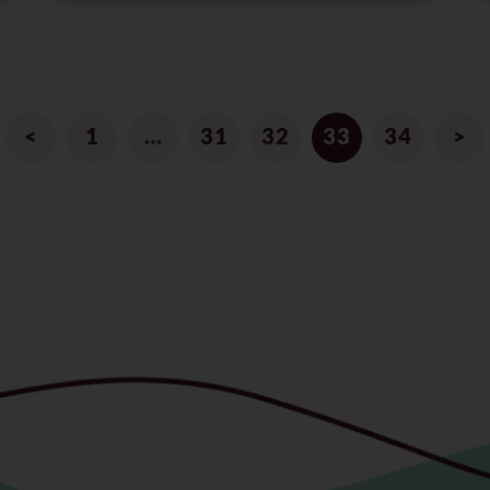
<
1
…
31
32
33
34
>