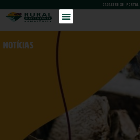
CADASTRE-SE
PORTAL
NOtícias