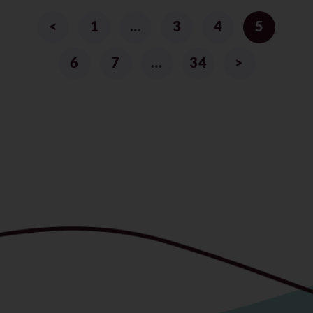
<
1
…
3
4
5
6
7
…
34
>