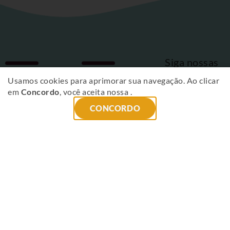
Siga nossas
Fique
redes sociais
Usamos cookies para aprimorar sua navegação. Ao clicar
em
Concordo
, você aceita nossa
.
por
CONCORDO
dentro
das
novidades
!
ENVIAR