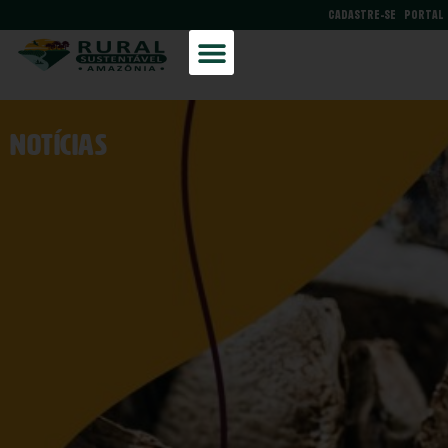
CADASTRE-SE
PORTAL
NOtícias