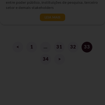
entre poder público, instituições de pesquisa, terceiro
setor e demais stakeholders
LEIA MAIS
<
1
…
31
32
33
34
>