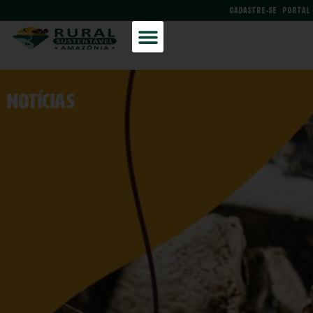
CADASTRE-SE
PORTAL
NOtícias