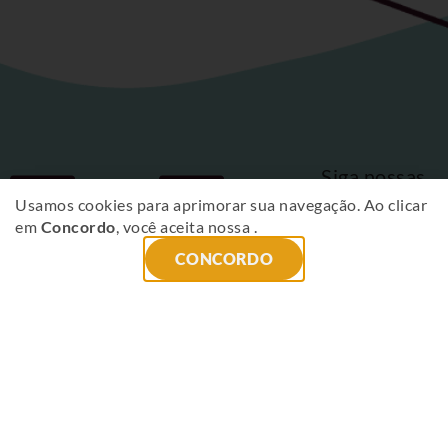
Siga nossas
Fique
redes sociais
Usamos cookies para aprimorar sua navegação. Ao clicar
em
Concordo
, você aceita nossa
.
por
CONCORDO
dentro
das
novidades