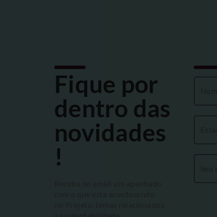
Fique por
dentro das
novidades
!
Receba no email um apanhado
com o que está acontecendo
no Projeto, temas relacionados
à sustentabilidade,