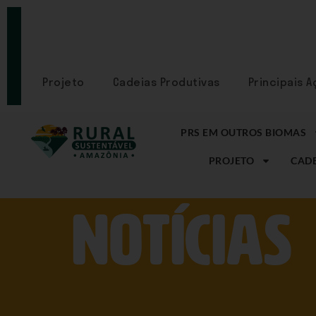
PORTAL
CADASTRE-
SE
Projeto
Cadeias Produtivas
Principais 
PRS EM OUTROS BIOMAS
PROJETO
CADE
NOtícias