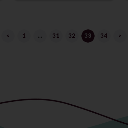
<
1
…
31
32
33
34
>