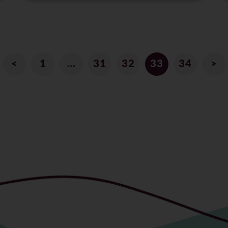
<
1
…
31
32
33
34
>