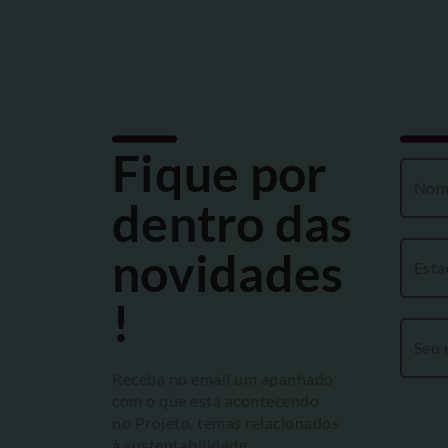
Fique por
dentro das
novidades
!
Receba no email um apanhado
com o que está acontecendo
no Projeto, temas relacionados
à sustentabilidade,