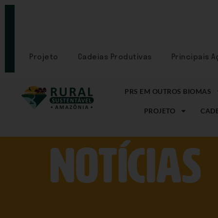
PORTAL
CADASTRE-
SE
Projeto
Cadeias Produtivas
Principais 
PRS EM OUTROS BIOMAS
PROJETO
CADE
NOtícias