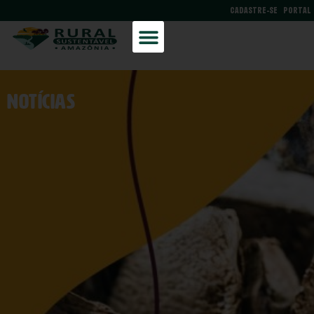
CADASTRE-SE
PORTAL
NOtícias