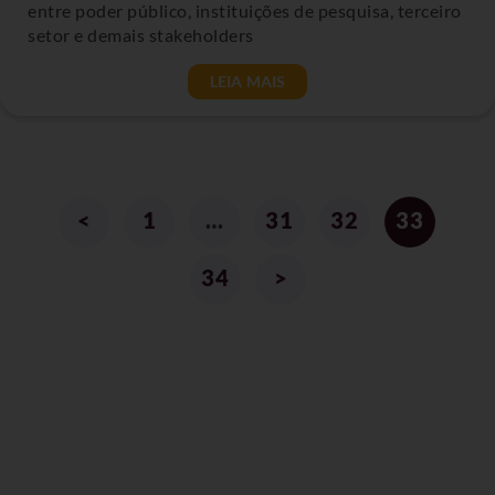
entre poder público, instituições de pesquisa, terceiro
setor e demais stakeholders
LEIA MAIS
<
1
…
31
32
33
34
>