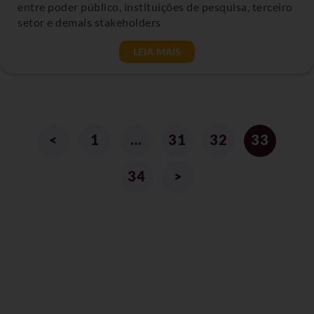
entre poder público, instituições de pesquisa, terceiro
setor e demais stakeholders
LEIA MAIS
<
1
…
31
32
33
34
>