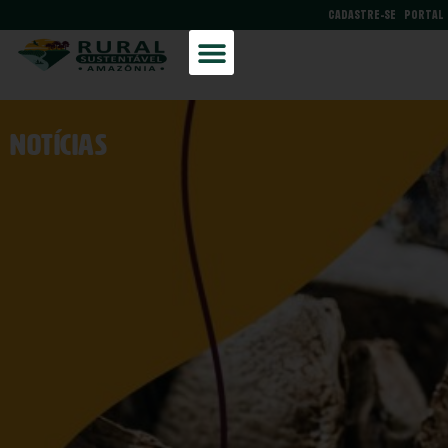
CADASTRE-SE
PORTAL
NOtícias