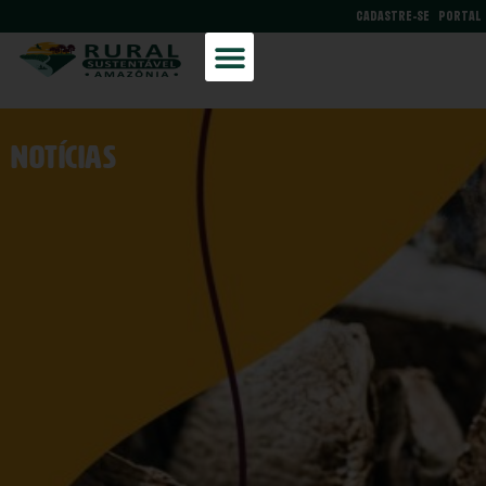
CADASTRE-SE
PORTAL
NOtícias