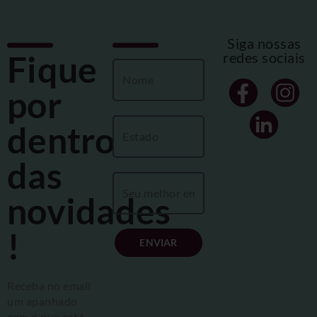
Siga nossas
Fique
redes sociais
por
dentro
das
novidades
!
ENVIAR
Receba no email
um apanhado
com o que está