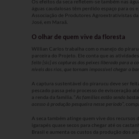
Os efeitos da seca refletem-se também nas água
águas caudalosas têm perdido espaço para os 
Associação de Produtores Agroextrativistas da
José, em Maraã.
O olhar de quem vive da floresta
Willian Carlos trabalha com o manejo do pirar
parceira do Projeto. Ele conta que as atividades
feito [sic] as capturas dos peixes liberado para a
níveis dos rios, que tornam impossível chegar o b
A captura sustentável do pirarucu deve ser fei
pescado passa pelo processo de evisceração até e
a renda da família. “
As famílias estão sendo basta
acesso à produção pesqueira nesse período
”, comp
A seca também atinge quem vive dos recursos d
igarapés quase secos para chegar até os castan
Brasil e aumenta os custos da produção dos ali