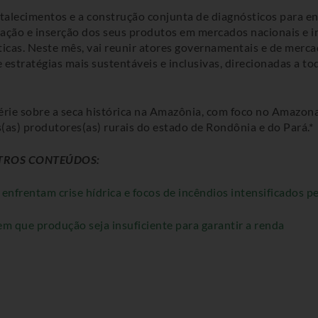
alecimentos e a construção conjunta de diagnósticos para en
lgação e inserção dos seus produtos em mercados nacionais e i
ticas. Neste mês, vai reunir atores governamentais e de merc
 estratégias mais sustentáveis e inclusivas, direcionadas a 
série sobre a seca histórica na Amazônia, com foco no Amazo
(as) produtores(as) rurais do estado de Rondônia e do Pará.*
UTROS CONTEÚDOS:
nfrentam crise hídrica e focos de incêndios intensificados p
m que produção seja insuficiente para garantir a renda