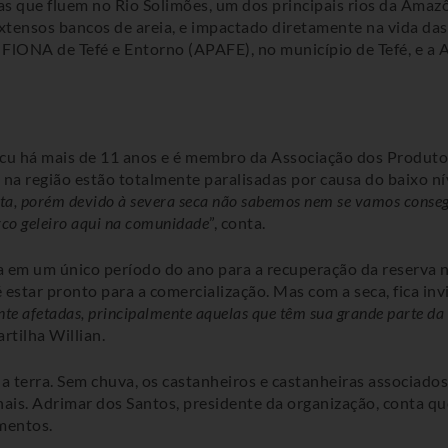
s que fluem no Rio Solimões, um dos principais rios da Amazôn
extensos bancos de areia, e impactado diretamente na vida 
 FlONA de Tefé e Entorno (APAFE), no município de Tefé, e a 
ucu há mais de 11 anos e é membro da Associação dos Produto
 na região estão totalmente paralisadas por causa do baixo nív
 cota, porém devido à severa seca não sabemos nem se vamos consegu
arco geleiro aqui na comunidade
”, conta.
ta em um único período do ano para a recuperação da reserva n
star pronto para a comercialização. Mas com a seca, fica inviá
nte afetadas, principalmente aquelas que têm sua grande parte da
artilha Willian.
a terra. Sem chuva, os castanheiros e castanheiras associad
hais. Adrimar dos Santos, presidente da organização, conta qu
mentos.