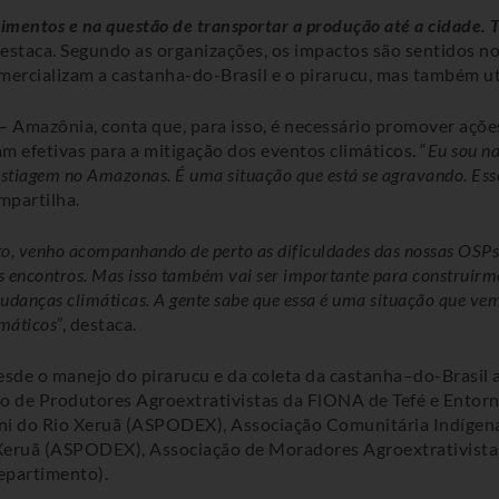
limentos e na questão de transportar a produção até a cidade
 destaca. Segundo as organizações, os impactos são sentidos no
omercializam a castanha-do-Brasil e o pirarucu, mas também u
 Amazônia, conta que, para isso, é necessário promover açõe
m efetivas para a mitigação dos eventos climáticos. “
Eu sou na
stiagem no Amazonas. É uma situação que está se agravando. Esse
ompartilha.
to, venho acompanhando de perto as dificuldades das nossas OSPs, 
s encontros. Mas isso também vai ser importante para construirm
danças climáticas. A gente sabe que essa é uma situação que vem
máticos
”, destaca.
esde o manejo do pirarucu e da coleta da castanha–do-Brasil a
ão de Produtores Agroextrativistas da FlONA de Tefé e Entor
ni do Rio Xeruã (ASPODEX), Associação Comunitária Indíge
Xeruã (ASPODEX), Associação de Moradores Agroextrativista
epartimento).