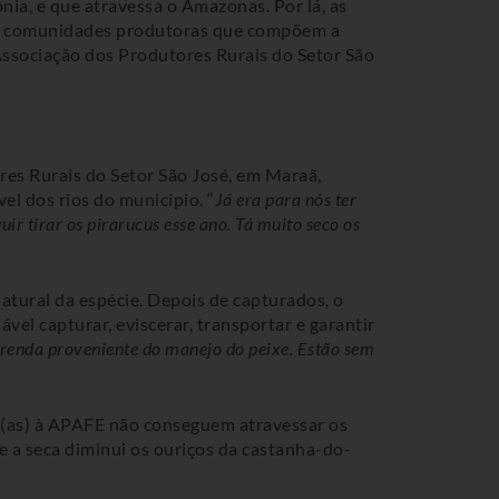
ia, e que atravessa o Amazonas. Por lá, as
das comunidades produtoras que compõem a
Associação dos Produtores Rurais do Setor São
res Rurais do Setor São José, em Maraã,
el dos rios do município. “
Já era para nós ter
ir tirar os pirarucus esse ano. Tá muito seco os
atural da espécie. Depois de capturados, o
vel capturar, eviscerar, transportar e garantir
 renda proveniente do manejo do peixe. Estão sem
os(as) à APAFE não conseguem atravessar os
e a seca diminui os ouriços da castanha-do-