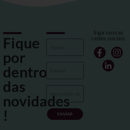
Siga nossas
Fique
redes sociais
por
dentro
das
novidades
!
ENVIAR