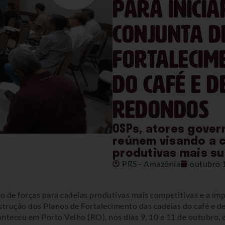
para inici
conjunta d
fortalecim
do café e d
redondos
OSPs, atores gove
reúnem visando a 
produtivas mais su
PRS - Amazônia
outubro 
ão de forças para cadeias produtivas mais competitivas e a i
strução dos Planos de Fortalecimento das cadeias do café e d
nteceu em Porto Velho (RO), nos dias 9, 10 e 11 de outubro,