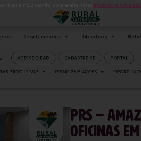
Ao clicar em
Concordo
, você aceita nossa
Política de Privacid
Ações
Oportunidades
Biblioteca
Notíc
ACESSE O EAD
CADASTRE-SE
PORTAL
IAS PRODUTIVAS
PRINCIPAIS AÇÕES
OPORTUNID
PRS – Amaz
oficinas e