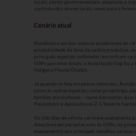
locais, atores governamentais, empresas e orga
contexto dos atores locais como para o fomen
Cenário atual
Rondônia é um dos maiores produtores de café 
produtividade da base da cadeia produtiva, co
principais espécies cultivadas, encontram-se o
OSPs parceiras locais: a Associação Gap Ey,
Indígena Fluvial Õtaibit.
Já quando se fala em peixes redondos, Rondôn
junto às outras espécies, como pirapitinga, pa
famílias piscicultoras – como das outras du
Pescadores e Aquicultores Z-1 Tenente Santa
Os três dias de oficina serviram exatamente p
Amazônia em parcerias com as OSPs, no primei
mapeamento dos principais desafios, lacunas 