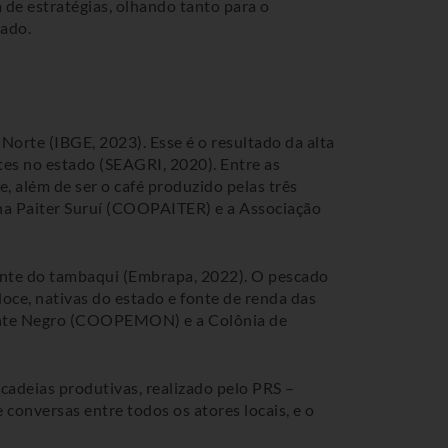
a de estratégias, olhando tanto para o
stado.
Norte (IBGE, 2023). Esse é o resultado da alta
tes no estado (SEAGRI, 2020). Entre as
, além de ser o café produzido pelas três
na Paiter Suruí (COOPAITER) e a Associação
mente do tambaqui (Embrapa, 2022). O pescado
doce, nativas do estado e fonte de renda das
Monte Negro (COOPEMON) e a Colônia de
 cadeias produtivas, realizado pelo PRS –
onversas entre todos os atores locais, e o