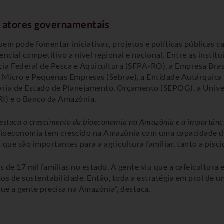
os atores governamentais
quem pode fomentar iniciativas, projetos e políticas públicas 
ncial competitivo a nível regional e nacional. Entre as instit
ia Federal de Pesca e Aquicultura (SFPA-RO), a Empresa Bras
 Micro e Pequenas Empresas (Sebrae), a Entidade Autárquica 
ria de Estado de Planejamento, Orçamento (SEPOG), a Univer
GRI) e o Banco da Amazônia.
staca o crescimento da bioeconomia na Amazônia e a importância 
ioeconomia tem crescido na Amazônia com uma capacidade de
que são importantes para a agricultura familiar, tanto a pisci
is de 17 mil famílias no estado. A gente viu que a cafeicultur
os de sustentabilidade. Então, toda a estratégia em prol de um
ue a gente precisa na Amazônia”, destaca.