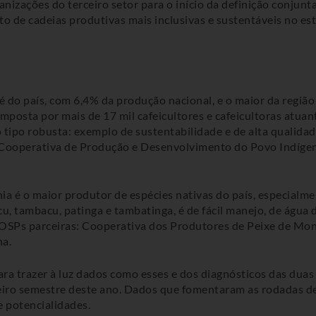
nizações do terceiro setor para o início da definição conjunt
to de cadeias produtivas mais inclusivas e sustentáveis no e
do país, com 6,4% da produção nacional, e o maior da região 
mposta por mais de 17 mil cafeicultores e cafeicultoras atuan
 tipo robusta: exemplo de sustentabilidade e de alta qualidade
 a Cooperativa de Produção e Desenvolvimento do Povo Indíge
ia é o maior produtor de espécies nativas do país, especial
cu, tambacu, patinga e tambatinga, é de fácil manejo, de água 
as OSPs parceiras: Cooperativa dos Produtores de Peixe de 
na.
ara trazer à luz dados como esses e dos diagnósticos das duas
ro semestre deste ano. Dados que fomentaram as rodadas de c
e potencialidades.