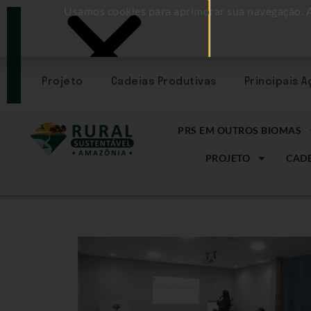
Usamos cookies para aprimorar sua navegação. 
PORTAL
CADASTRE-
SE
Projeto
Cadeias Produtivas
Principais 
PRS EM OUTROS BIOMAS
PROJETO
CADE