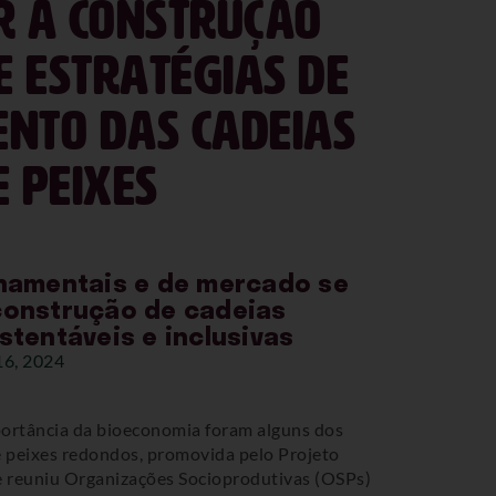
ar a construção
e estratégias de
ento das cadeias
e peixes
rnamentais e de mercado se
construção de cadeias
stentáveis e inclusivas
16, 2024
mportância da bioeconomia foram alguns dos
e peixes redondos, promovida pelo Projeto
 e reuniu Organizações Socioprodutivas (OSPs)