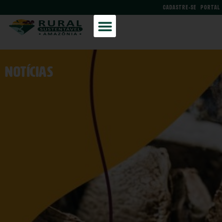
CADASTRE-SE
PORTAL
NOtícias