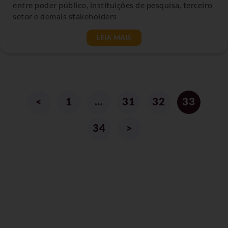
entre poder público, instituições de pesquisa, terceiro
setor e demais stakeholders
LEIA MAIS
<
1
…
31
32
33
34
>