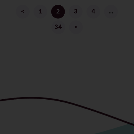
<
1
2
3
4
…
34
>