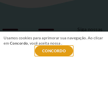
Siga nossas
Fique
redes sociais
Usamos cookies para aprimorar sua navegação. Ao clicar
em
Concordo
, você aceita nossa
.
por
CONCORDO
dentro
das
novidades
!
ENVIAR