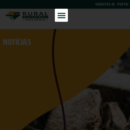
CADASTRE-SE
PORTAL
NOtícias