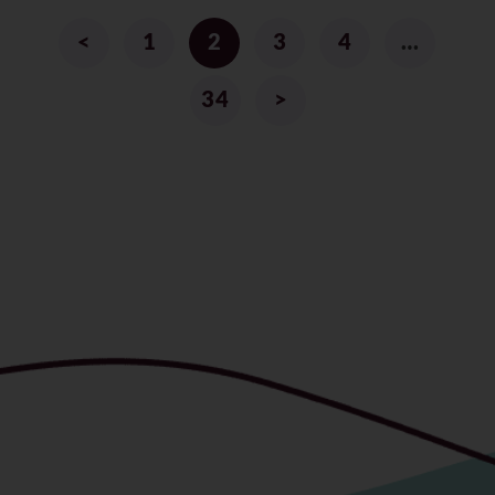
<
1
2
3
4
…
34
>