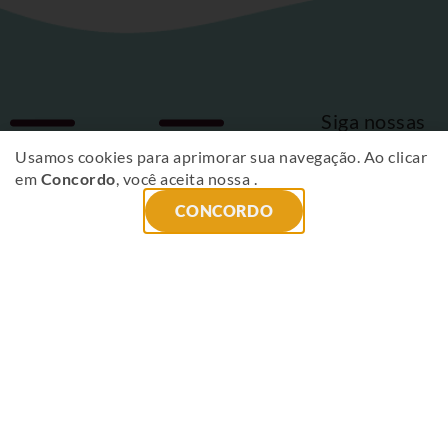
Siga nossas
Fique
redes sociais
Usamos cookies para aprimorar sua navegação. Ao clicar
em
Concordo
, você aceita nossa
.
por
CONCORDO
dentro
das
novidades
!
ENVIAR