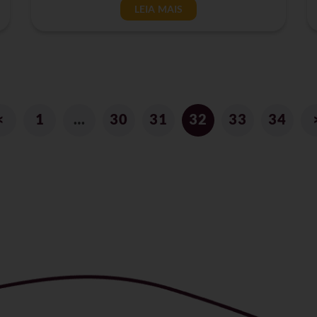
LEIA MAIS
<
1
…
30
31
32
33
34