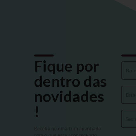
Fique por
dentro das
novidades
!
Receba no email um apanhado
com o que está acontecendo