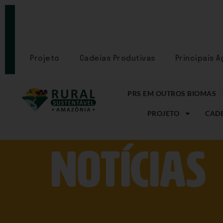
PORTAL
CADASTRE-
SE
Projeto
Cadeias Produtivas
Principais 
PRS EM OUTROS BIOMAS
PROJETO
CADE
NOtícias