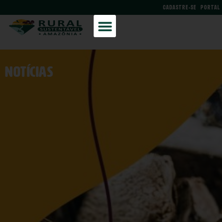
CADASTRE-SE
PORTAL
NOtícias