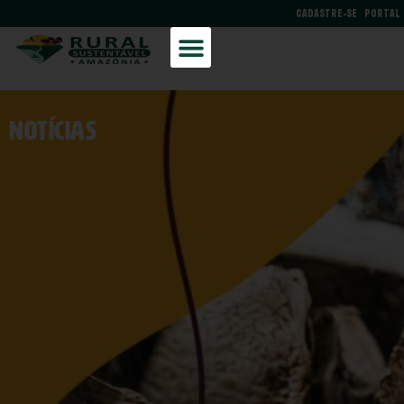
CADASTRE-SE
PORTAL
NOtícias