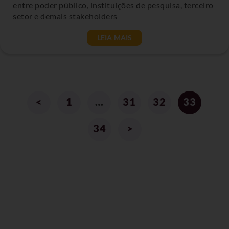
entre poder público, instituições de pesquisa, terceiro
setor e demais stakeholders
LEIA MAIS
<
1
…
31
32
33
34
>