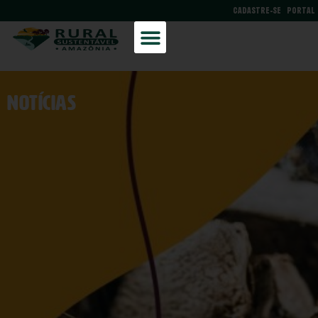
CADASTRE-SE
PORTAL
NOtícias