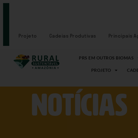
PORTAL
CADASTRE-
SE
Projeto
Cadeias Produtivas
Principais 
PRS EM OUTROS BIOMAS
PROJETO
CADE
NOtícias