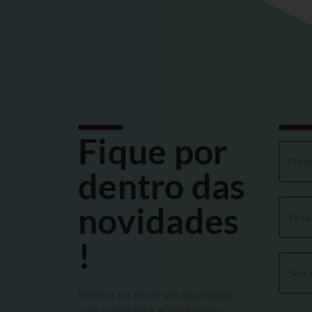
Fique por
dentro das
novidades
!
Receba no email um apanhado
com o que está acontecendo