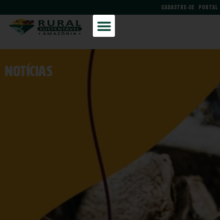
CADASTRE-SE
PORTAL
NOtícias