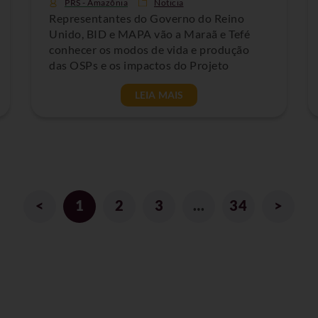
PRS - Amazônia
Noticia
Representantes do Governo do Reino
Unido, BID e MAPA vão a Maraã e Tefé
conhecer os modos de vida e produção
das OSPs e os impactos do Projeto
LEIA MAIS
<
1
2
3
…
34
>