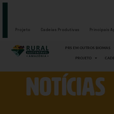
PORTAL
CADASTRE-
SE
Projeto
Cadeias Produtivas
Principais 
PRS EM OUTROS BIOMAS
PROJETO
CADE
NOtícias