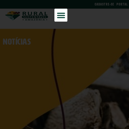
CADASTRE-SE
PORTAL
NOtícias