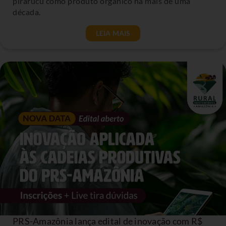
pirarucu como produto orgânico há mais de uma
década.
LEIA MAIS
PRS-Amazônia lança edital de inovação com R$