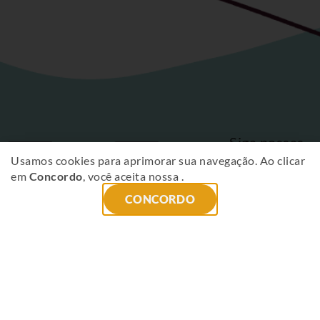
Siga nossas
Fique
redes sociais
Usamos cookies para aprimorar sua navegação. Ao clicar
em
Concordo
, você aceita nossa
.
por
CONCORDO
dentro
das
novidades