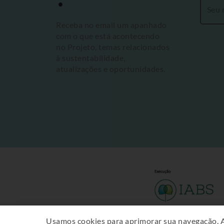
Receba no email um apanhado
com o que está acontecendo
no Projeto, temas relacionados
à sustentabilidade,
atualizações e oportunidades.
Usamos cookies para aprimorar sua navegação. 