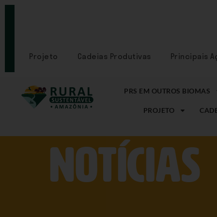
PORTAL
CADASTRE-
SE
Projeto
Cadeias Produtivas
Principais 
PRS EM OUTROS BIOMAS
PROJETO
CADE
NOtícias