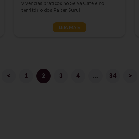
vivências práticos no Selva Café e no
território dos Paiter Suruí
LEIA MAIS
<
1
2
3
4
…
34
>