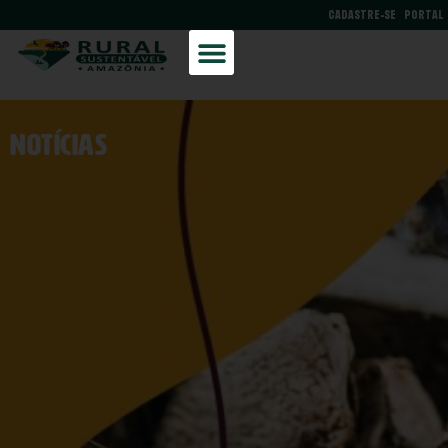
CADASTRE-SE
PORTAL
NOtícias