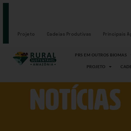
PORTAL
CADASTRE-
SE
Projeto
Cadeias Produtivas
Principais 
PRS EM OUTROS BIOMAS
PROJETO
CADE
NOtícias