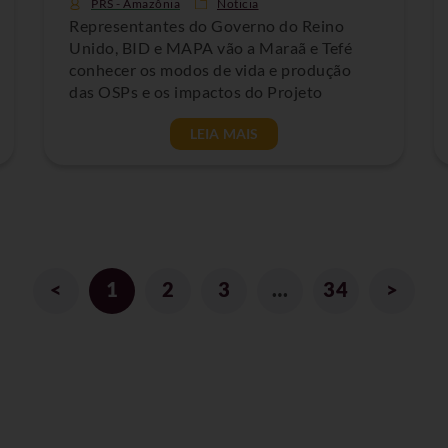
PRS - Amazônia
Noticia
Representantes do Governo do Reino
Unido, BID e MAPA vão a Maraã e Tefé
conhecer os modos de vida e produção
das OSPs e os impactos do Projeto
LEIA MAIS
<
1
2
3
…
34
>