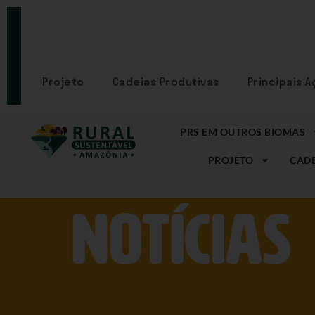
PORTAL
CADASTRE-
SE
Projeto
Cadeias Produtivas
Principais 
PRS EM OUTROS BIOMAS
PROJETO
CADE
NOtícias