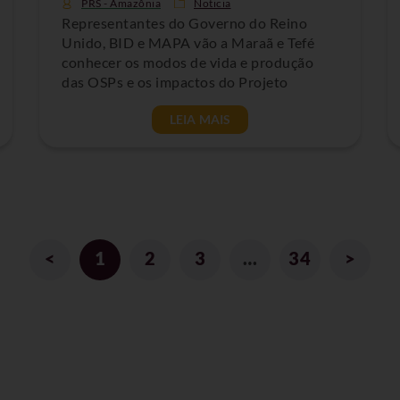
PRS - Amazônia
Noticia
Representantes do Governo do Reino
Unido, BID e MAPA vão a Maraã e Tefé
conhecer os modos de vida e produção
das OSPs e os impactos do Projeto
LEIA MAIS
<
1
2
3
…
34
>