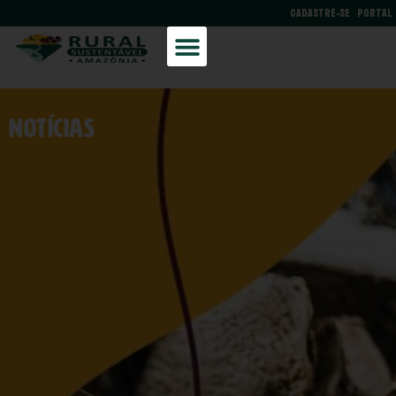
CADASTRE-SE
PORTAL
NOtícias